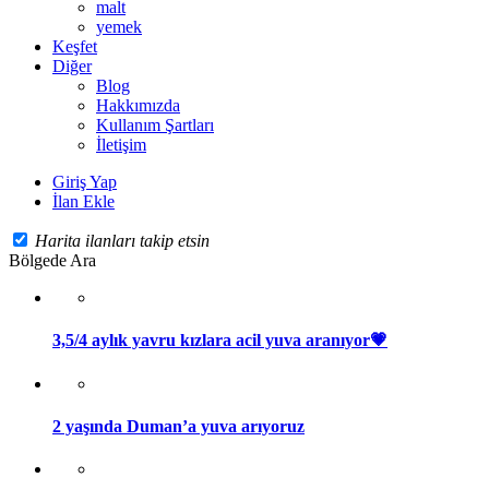
malt
yemek
Keşfet
Diğer
Blog
Hakkımızda
Kullanım Şartları
İletişim
Giriş Yap
İlan Ekle
Harita ilanları takip etsin
Bölgede Ara
3,5/4 aylık yavru kızlara acil yuva aranıyor💗
2 yaşında Duman’a yuva arıyoruz