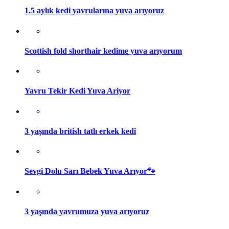
1.5 aylık kedi yavrularına yuva arıyoruz
Scottish fold shorthair kedime yuva arıyorum
Yavru Tekir Kedi Yuva Ariyor
3 yaşında british tatlı erkek kedi
Sevgi Dolu Sarı Bebek Yuva Arıyor🐾
3 yaşında yavrumuza yuva arıyoruz