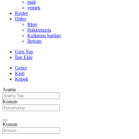
malt
yemek
Keşfet
Diğer
Blog
Hakkımızda
Kullanım Şartları
İletişim
Giriş Yap
İlan Ekle
Genel
Kedi
Köpek
Arama
Konum
Konum