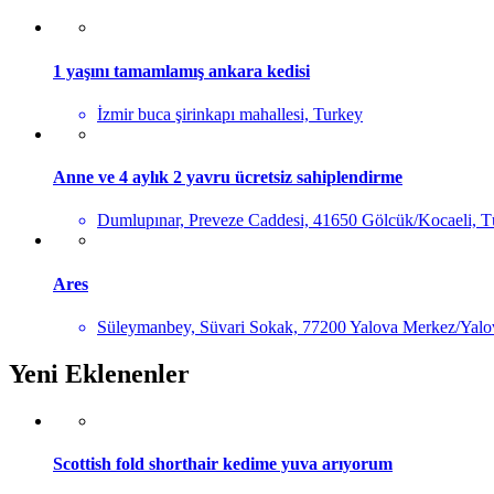
1 yaşını tamamlamış ankara kedisi
İzmir buca şirinkapı mahallesi, Turkey
Anne ve 4 aylık 2 yavru ücretsiz sahiplendirme
Dumlupınar, Preveze Caddesi, 41650 Gölcük/Kocaeli, T
Ares
Süleymanbey, Süvari Sokak, 77200 Yalova Merkez/Yalo
Yeni Eklenenler
Scottish fold shorthair kedime yuva arıyorum