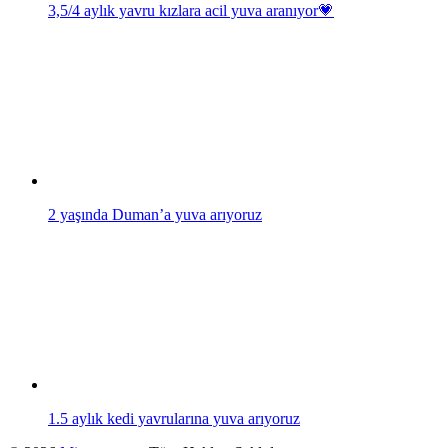
3,5/4 aylık yavru kızlara acil yuva aranıyor💗
2 yaşında Duman’a yuva arıyoruz
1.5 aylık kedi yavrularına yuva arıyoruz