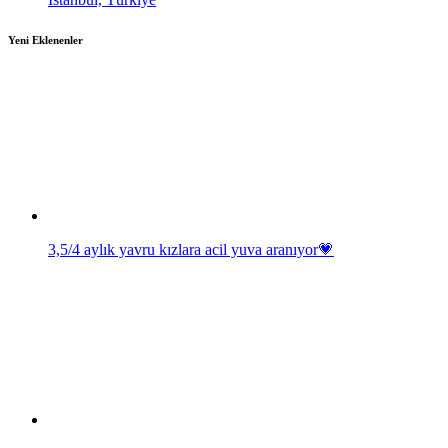
Yeni Eklenenler
3,5/4 aylık yavru kızlara acil yuva aranıyor💗