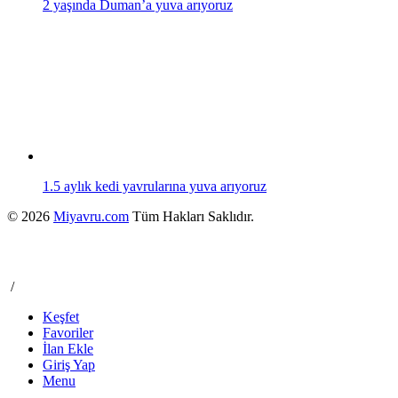
2 yaşında Duman’a yuva arıyoruz
1.5 aylık kedi yavrularına yuva arıyoruz
© 2026
Miyavru.com
Tüm Hakları Saklıdır.
/
Keşfet
Favoriler
İlan Ekle
Giriş Yap
Menu