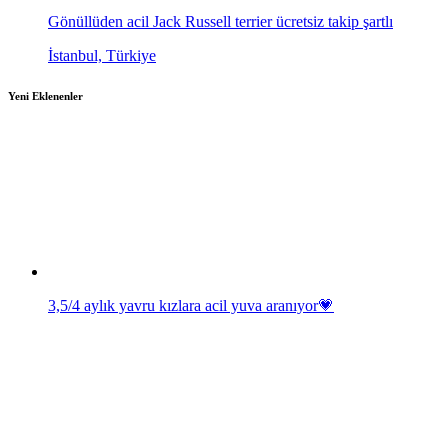
Gönüllüden acil Jack Russell terrier ücretsiz takip şartlı
İstanbul, Türkiye
Yeni Eklenenler
3,5/4 aylık yavru kızlara acil yuva aranıyor💗