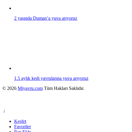
2 yaşında Duman’a yuva arıyoruz
1.5 aylık kedi yavrularına yuva arıyoruz
© 2026
Miyavru.com
Tüm Hakları Saklıdır.
/
Keşfet
Favoriler
İlan Ekle