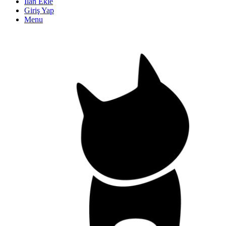
İlan Ekle
Giriş Yap
Menu