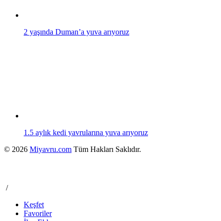
2 yaşında Duman’a yuva arıyoruz
1.5 aylık kedi yavrularına yuva arıyoruz
© 2026
Miyavru.com
Tüm Hakları Saklıdır.
/
Keşfet
Favoriler