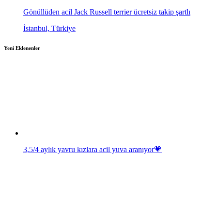
Gönüllüden acil Jack Russell terrier ücretsiz takip şartlı
İstanbul, Türkiye
Yeni Eklenenler
3,5/4 aylık yavru kızlara acil yuva aranıyor💗