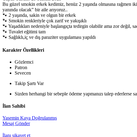
Bu güzel smokin erkek kedimiz, henüz 2 yaşında olmasına rağmen iki
yanında olacak” bir aile arıyoruz..
🐾 2 yaşında, sakin ve olgun bir erkek
🐾 Smokin renkleriyle çok zarif ve yakışıklı
🐾 Yaşadıkları nedeniyle başlangıçta tedirgin olabilir ama zor değil, sa
🐾 Tuvalet eğitimi tam
🐾 Sağlıklı,iç ve dış paraziter uygulaması yapıldı
Karakter Özellikleri
Gözlemci
Patron
Sevecen
Takip Şartı Var
Sizden herhangi bir sebeple ödeme yapmanızı talep ederlerse sak
İlan Sahibi
Yasemin Kaya
Doğrulanmış
Mesaj Gönder
İlanı şikayet et