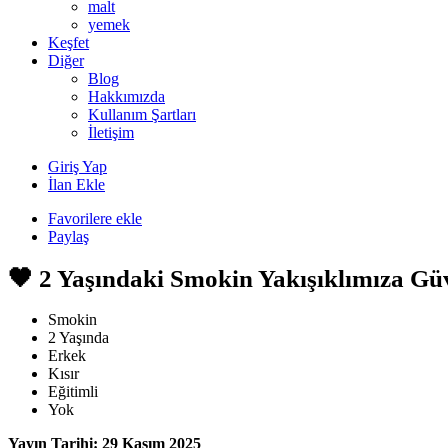
malt
yemek
Keşfet
Diğer
Blog
Hakkımızda
Kullanım Şartları
İletişim
Giriş Yap
İlan Ekle
Favorilere ekle
Paylaş
🖤 2 Yaşındaki Smokin Yakışıklımıza Gü
Smokin
2 Yaşında
Erkek
Kısır
Eğitimli
Yok
Yayın Tarihi: 29 Kasım 2025