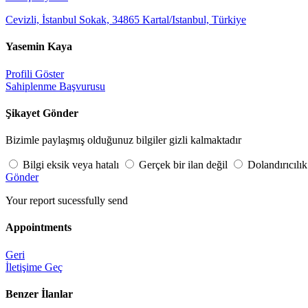
Cevizli, İstanbul Sokak, 34865 Kartal/Istanbul, Türkiye
Yasemin Kaya
Profili Göster
Sahiplenme Başvurusu
Şikayet Gönder
Bizimle paylaşmış olduğunuz bilgiler gizli kalmaktadır
Bilgi eksik veya hatalı
Gerçek bir ilan değil
Dolandırıcılık
Gönder
Your report sucessfully send
Appointments
Geri
İletişime Geç
Benzer İlanlar