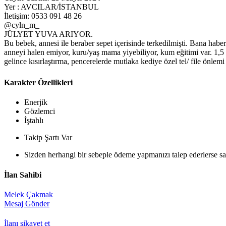
Yer : AVCILAR/İSTANBUL
İletişim: 0533 091 48 26
@cyln_m_
JÜLYET YUVA ARIYOR.
Bu bebek, annesi ile beraber sepet içerisinde terkedilmişti. Bana hab
anneyi halen emiyor, kuru/yaş mama yiyebiliyor, kum eğitimi var. 1,5 
gelince kısırlaştırma, pencerelerde mutlaka kediye özel tel/ file önlemi 
Karakter Özellikleri
Enerjik
Gözlemci
İştahlı
Takip Şartı Var
Sizden herhangi bir sebeple ödeme yapmanızı talep ederlerse sak
İlan Sahibi
Melek Çakmak
Mesaj Gönder
İlanı şikayet et