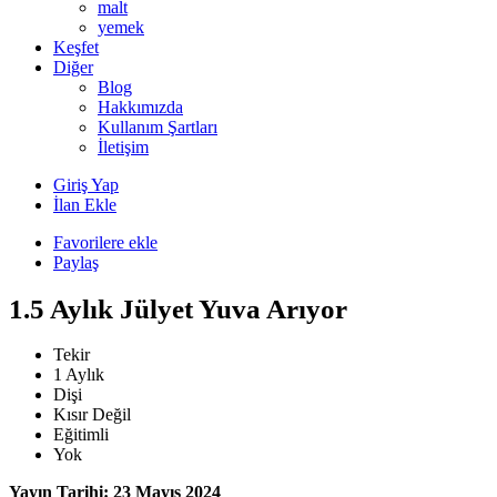
malt
yemek
Keşfet
Diğer
Blog
Hakkımızda
Kullanım Şartları
İletişim
Giriş Yap
İlan Ekle
Favorilere ekle
Paylaş
1.5 Aylık Jülyet Yuva Arıyor
Tekir
1 Aylık
Dişi
Kısır Değil
Eğitimli
Yok
Yayın Tarihi: 23 Mayıs 2024