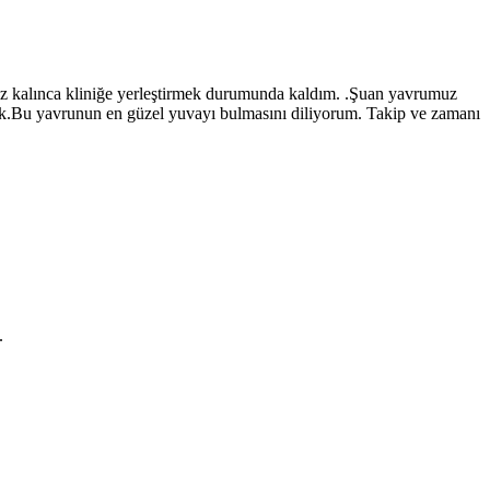
çsuz kalınca kliniğe yerleştirmek durumunda kaldım. .Şuan yavrumuz
i yok.Bu yavrunun en güzel yuvayı bulmasını diliyorum. Takip ve zamanı
.