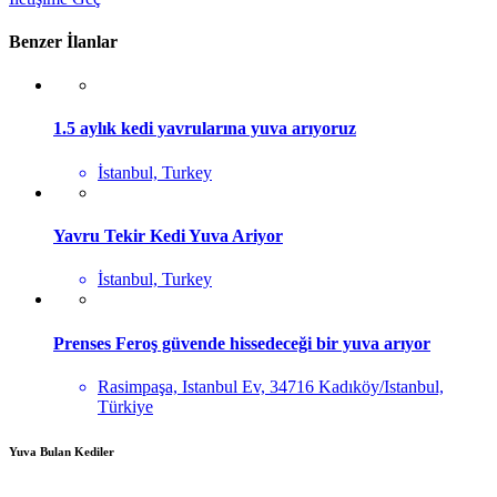
Benzer İlanlar
1.5 aylık kedi yavrularına yuva arıyoruz
İstanbul, Turkey
Yavru Tekir Kedi Yuva Ariyor
İstanbul, Turkey
Prenses Feroş güvende hissedeceği bir yuva arıyor
Rasimpaşa, Istanbul Ev, 34716 Kadıköy/Istanbul,
Türkiye
Yuva Bulan Kediler