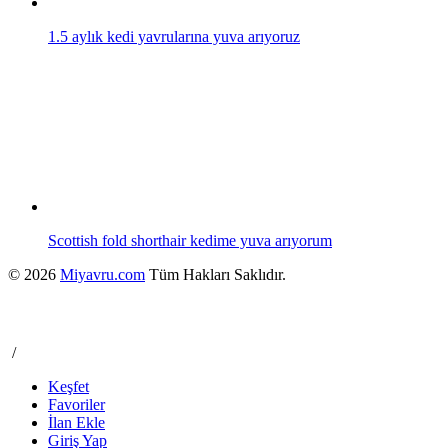
1.5 aylık kedi yavrularına yuva arıyoruz
Scottish fold shorthair kedime yuva arıyorum
© 2026
Miyavru.com
Tüm Hakları Saklıdır.
/
Keşfet
Favoriler
İlan Ekle
Giriş Yap