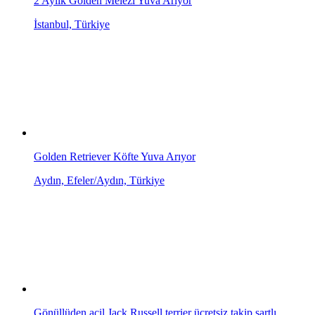
2 Aylık Golden Melezi Yuva Arıyor
İstanbul, Türkiye
Golden Retriever Köfte Yuva Arıyor
Aydın, Efeler/Aydın, Türkiye
Gönüllüden acil Jack Russell terrier ücretsiz takip şartlı