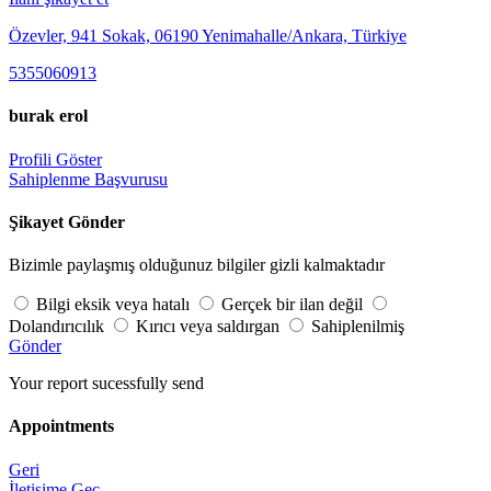
Özevler, 941 Sokak, 06190 Yenimahalle/Ankara, Türkiye
5355060913
burak erol
Profili Göster
Sahiplenme Başvurusu
Şikayet Gönder
Bizimle paylaşmış olduğunuz bilgiler gizli kalmaktadır
Bilgi eksik veya hatalı
Gerçek bir ilan değil
Dolandırıcılık
Kırıcı veya saldırgan
Sahiplenilmiş
Gönder
Your report sucessfully send
Appointments
Geri
İletişime Geç