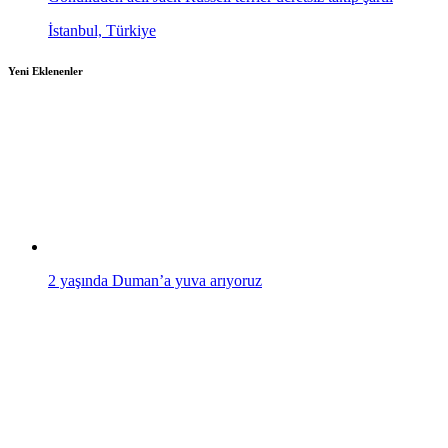
İstanbul, Türkiye
Yeni Eklenenler
2 yaşında Duman’a yuva arıyoruz