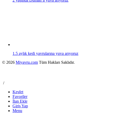
2 yaşında Duman’a yuva arıyoruz
1.5 aylık kedi yavrularına yuva arıyoruz
© 2026
Miyavru.com
Tüm Hakları Saklıdır.
/
Keşfet
Favoriler
İlan Ekle
Giriş Yap
Menu