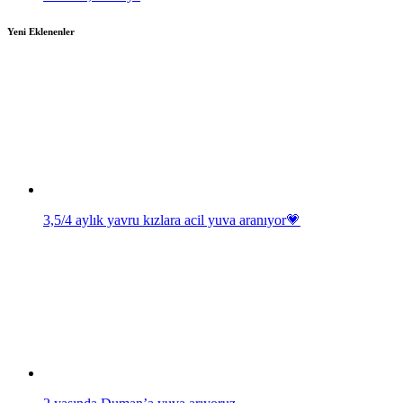
Yeni Eklenenler
3,5/4 aylık yavru kızlara acil yuva aranıyor💗