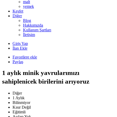
malt
yemek
Keşfet
Diğer
Blog
Hakkımızda
Kullanım Şartları
İletişim
Giriş Yap
İlan Ekle
Favorilere ekle
Paylaş
1 aylık minik yavrularımızı
sahiplenicek birilerini arıyoruz
Diğer
1 Aylık
Bilinmiyor
Kısır Değil
Eğitimli
Aşıları Yok