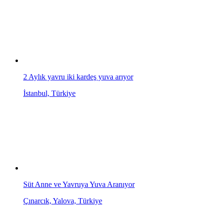
2 Aylık yavru iki kardeş yuva arıyor
İstanbul, Türkiye
Süt Anne ve Yavruya Yuva Aranıyor
Çınarcık, Yalova, Türkiye