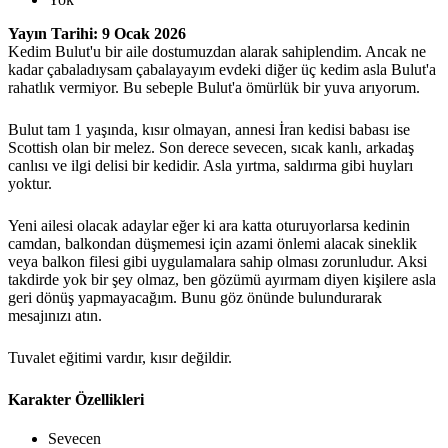
Yayın Tarihi: 9 Ocak 2026
Kedim Bulut'u bir aile dostumuzdan alarak sahiplendim. Ancak ne
kadar çabaladıysam çabalayayım evdeki diğer üç kedim asla Bulut'a
rahatlık vermiyor. Bu sebeple Bulut'a ömürlük bir yuva arıyorum.
Bulut tam 1 yaşında, kısır olmayan, annesi İran kedisi babası ise
Scottish olan bir melez. Son derece sevecen, sıcak kanlı, arkadaş
canlısı ve ilgi delisi bir kedidir. Asla yırtma, saldırma gibi huyları
yoktur.
Yeni ailesi olacak adaylar eğer ki ara katta oturuyorlarsa kedinin
camdan, balkondan düşmemesi için azami önlemi alacak sineklik
veya balkon filesi gibi uygulamalara sahip olması zorunludur. Aksi
takdirde yok bir şey olmaz, ben gözümü ayırmam diyen kişilere asla
geri dönüş yapmayacağım. Bunu göz önünde bulundurarak
mesajınızı atın.
Tuvalet eğitimi vardır, kısır değildir.
Karakter Özellikleri
Sevecen