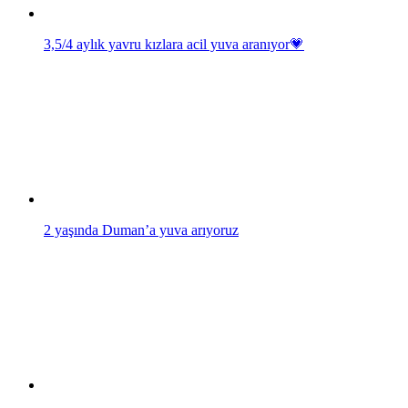
3,5/4 aylık yavru kızlara acil yuva aranıyor💗
2 yaşında Duman’a yuva arıyoruz