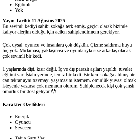
Eğitimli
Yok
Yayın Tarihi: 11 Ağustos 2025
Bu sevimli kediyi sahibi sokağa terk etmiş, geçici olarak bizimle
kalıyor alerjim olduğu için acilen sahiplendirmem gerekiyor.
Çok uysal, oyuncu ve insanlara çok düşkün. Çizme saldırma huyu
hiç yok. Mırlaması, yaklaşması ve oyunlarıyla size arkadaş olacak
çok sevimli bir kedi.
1 yaşlarında dişi, kısır değil. İç ve dış parazit aşıları yapıldı, tuvalet
eğitimi var. İştahı yerinde, temiz bir kedi. Bir kere sokağa atılmış bir
can tekrar aynı travmayı yaşamasını istemem, ömürlük yuvası olmak
isteyenle yazarsa çok memnun olurum. Sahiplenecek kişi çok şanslı,
ömürlük bir dost geliyor 🙂
Karakter Özellikleri
Enerjik
Oyuncu
Sevecen
Takip Şartı Var