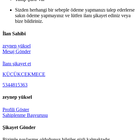
Sizden herhangi bir sebeple ödeme yapmanızı talep ederlerse
sakın ödeme yapmayınız ve lütfen ilanı şikayet ediniz veya
bize bildiriniz.
İlan Sahibi
zeynep yüksel
Mesaj Gönder
İlanı şikayet et
KÜÇÜKÇEKMECE
5344815363
zeynep yüksel
Profili Göster
Sahiplenme Başvurusu
Şikayet Gönder
Bizimle paylaşmış olduğunuz bilgiler gizli kalmaktadır