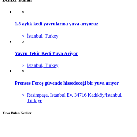
1.5 aylık kedi yavrularına yuva arıyoruz
İstanbul, Turkey
Yavru Tekir Kedi Yuva Ariyor
İstanbul, Turkey
Prenses Feroş güvende hissedeceği bir yuva arıyor
Rasimpaşa, Istanbul Ev, 34716 Kadıköy/Istanbul,
Türkiye
Yuva Bulan Kediler