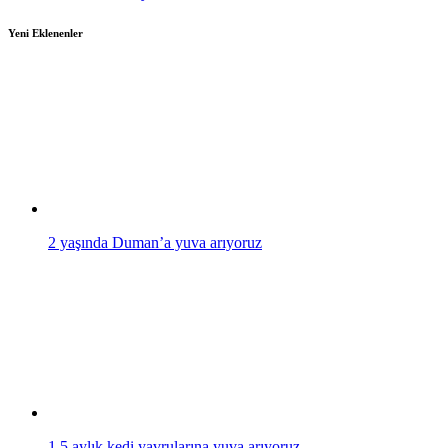
Yeni Eklenenler
2 yaşında Duman’a yuva arıyoruz
1.5 aylık kedi yavrularına yuva arıyoruz