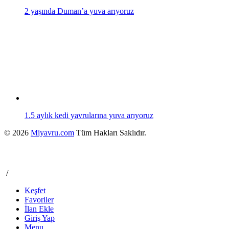
2 yaşında Duman’a yuva arıyoruz
1.5 aylık kedi yavrularına yuva arıyoruz
© 2026
Miyavru.com
Tüm Hakları Saklıdır.
/
Keşfet
Favoriler
İlan Ekle
Giriş Yap
Menu