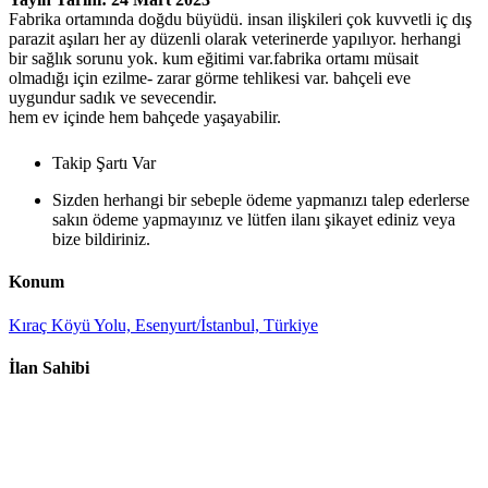
Fabrika ortamında doğdu büyüdü. insan ilişkileri çok kuvvetli iç dış
parazit aşıları her ay düzenli olarak veterinerde yapılıyor. herhangi
bir sağlık sorunu yok. kum eğitimi var.fabrika ortamı müsait
olmadığı için ezilme- zarar görme tehlikesi var. bahçeli eve
uygundur sadık ve sevecendir.
hem ev içinde hem bahçede yaşayabilir.
Takip Şartı Var
Sizden herhangi bir sebeple ödeme yapmanızı talep ederlerse
sakın ödeme yapmayınız ve lütfen ilanı şikayet ediniz veya
bize bildiriniz.
Konum
Kıraç Köyü Yolu, Esenyurt/İstanbul, Türkiye
İlan Sahibi