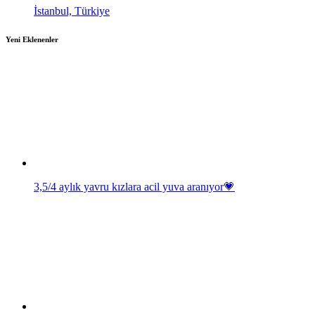
İstanbul, Türkiye
Yeni Eklenenler
3,5/4 aylık yavru kızlara acil yuva aranıyor💗