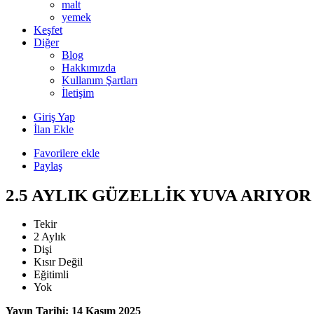
malt
yemek
Keşfet
Diğer
Blog
Hakkımızda
Kullanım Şartları
İletişim
Giriş Yap
İlan Ekle
Favorilere ekle
Paylaş
2.5 AYLIK GÜZELLİK YUVA ARIYOR
Tekir
2 Aylık
Dişi
Kısır Değil
Eğitimli
Yok
Yayın Tarihi: 14 Kasım 2025