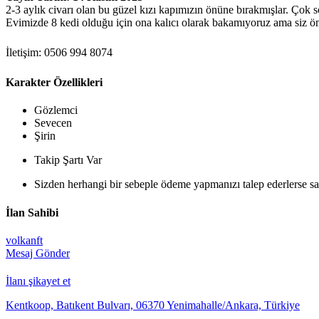
2-3 aylık civarı olan bu güzel kızı kapımızın önüne bırakmışlar. Çok 
Evimizde 8 kedi olduğu için ona kalıcı olarak bakamıyoruz ama siz öm
İletişim: 0506 994 8074
Karakter Özellikleri
Gözlemci
Sevecen
Şirin
Takip Şartı Var
Sizden herhangi bir sebeple ödeme yapmanızı talep ederlerse sak
İlan Sahibi
volkanft
Mesaj Gönder
İlanı şikayet et
Kentkoop, Batıkent Bulvarı, 06370 Yenimahalle/Ankara, Türkiye