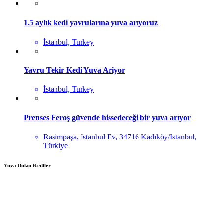
1.5 aylık kedi yavrularına yuva arıyoruz
İstanbul, Turkey
Yavru Tekir Kedi Yuva Ariyor
İstanbul, Turkey
Prenses Feroş güvende hissedeceği bir yuva arıyor
Rasimpaşa, Istanbul Ev, 34716 Kadıköy/Istanbul,
Türkiye
Yuva Bulan Kediler