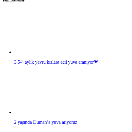
Yeni Eklenenler
3,5/4 aylık yavru kızlara acil yuva aranıyor💗
2 yaşında Duman’a yuva arıyoruz