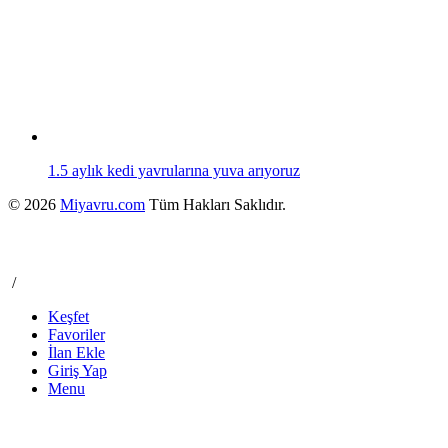
1.5 aylık kedi yavrularına yuva arıyoruz
© 2026
Miyavru.com
Tüm Hakları Saklıdır.
/
Keşfet
Favoriler
İlan Ekle
Giriş Yap
Menu