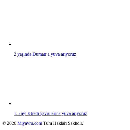
2 yaşında Duman’a yuva arıyoruz
1.5 aylık kedi yavrularına yuva arıyoruz
© 2026
Miyavru.com
Tüm Hakları Saklıdır.