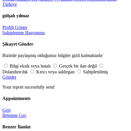
Türkiye
gülşah yılmaz
Profili Göster
Sahiplenme Başvurusu
Şikayet Gönder
Bizimle paylaşmış olduğunuz bilgiler gizli kalmaktadır
Bilgi eksik veya hatalı
Gerçek bir ilan değil
Dolandırıcılık
Kırıcı veya saldırgan
Sahiplenilmiş
Gönder
Your report sucessfully send
Appointments
Geri
İletişime Geç
Benzer İlanlar