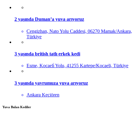
2 yaşında Duman’a yuva arıyoruz
Cengizhan, Nato Yolu Caddesi, 06270 Mamak/Ankara,
Türkiye
3 yaşında british tatlı erkek kedi
Esme, Kocaeli̇ Yolu, 41255 Kartepe/Kocaeli, Türkiye
3 yaşında yavrumuza yuva arıyoruz
Ankara Keçiören
Yuva Bulan Kediler