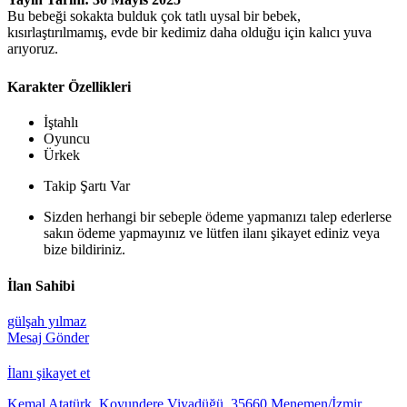
Bu bebeği sokakta bulduk çok tatlı uysal bir bebek,
kısırlaştırılmamış, evde bir kedimiz daha olduğu için kalıcı yuva
arıyoruz.
Karakter Özellikleri
İştahlı
Oyuncu
Ürkek
Takip Şartı Var
Sizden herhangi bir sebeple ödeme yapmanızı talep ederlerse
sakın ödeme yapmayınız ve lütfen ilanı şikayet ediniz veya
bize bildiriniz.
İlan Sahibi
gülşah yılmaz
Mesaj Gönder
İlanı şikayet et
Kemal Atatürk, Koyundere Viyadüğü, 35660 Menemen/İzmir,