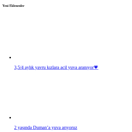
Yeni Eklenenler
3,5/4 aylık yavru kızlara acil yuva aranıyor💗
2 yaşında Duman’a yuva arıyoruz