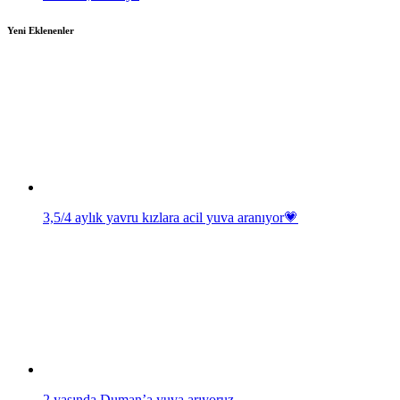
Yeni Eklenenler
3,5/4 aylık yavru kızlara acil yuva aranıyor💗
2 yaşında Duman’a yuva arıyoruz