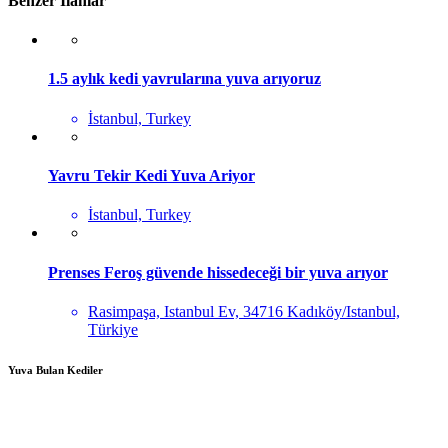
Benzer İlanlar
1.5 aylık kedi yavrularına yuva arıyoruz
İstanbul, Turkey
Yavru Tekir Kedi Yuva Ariyor
İstanbul, Turkey
Prenses Feroş güvende hissedeceği bir yuva arıyor
Rasimpaşa, Istanbul Ev, 34716 Kadıköy/Istanbul,
Türkiye
Yuva Bulan Kediler