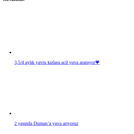
3,5/4 aylık yavru kızlara acil yuva aranıyor💗
2 yaşında Duman’a yuva arıyoruz