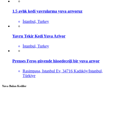
1.5 aylık kedi yavrularına yuva arıyoruz
İstanbul, Turkey
Yavru Tekir Kedi Yuva Ariyor
İstanbul, Turkey
Prenses Feroş güvende hissedeceği bir yuva arıyor
Rasimpaşa, Istanbul Ev, 34716 Kadıköy/Istanbul,
Türkiye
Yuva Bulan Kediler