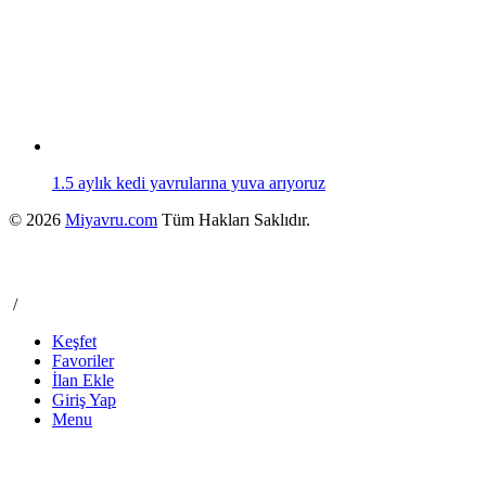
1.5 aylık kedi yavrularına yuva arıyoruz
© 2026
Miyavru.com
Tüm Hakları Saklıdır.
/
Keşfet
Favoriler
İlan Ekle
Giriş Yap
Menu