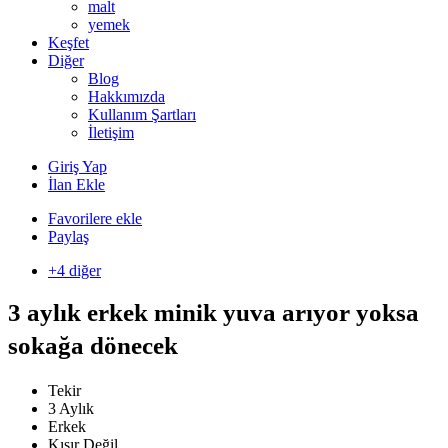
malt
yemek
Keşfet
Diğer
Blog
Hakkımızda
Kullanım Şartları
İletişim
Giriş Yap
İlan Ekle
Favorilere ekle
Paylaş
+4 diğer
3 aylık erkek minik yuva arıyor yoksa
sokağa dönecek
Tekir
3 Aylık
Erkek
Kısır Değil