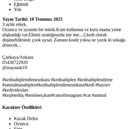
Eğitimli
Yok
Yayın Tarihi: 10 Temmuz 2025
3 aylık erkek.
Oyuncu ve uyumlu bir minik.Kum kullanma ve kuru mama yeme
alışkanlığı var.Elinizi uzattığınızda mır mır....2.kedi olarak
düşünebilirsiniz çook uysal. Zamanı kısıtlı yoksa ne yazık ki sokağa
dönecek...
Çankaya/Ankara
05438722920
@mayaask19
#kedisahiplendirmeankara #kedisahiplen #kedisahiplendirme
#satınalmasahiplen#kedisahiplendirmeankara#kedi #haysev
#kedivideoları
#keşfetedüş #beniöneçıkart#catsofinstagram #cat #animal
Karakter Özellikleri
Kucak Delisi
Oyuncu
Şirin