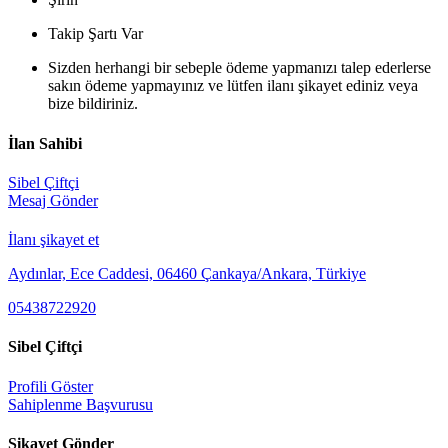
Takip Şartı Var
Sizden herhangi bir sebeple ödeme yapmanızı talep ederlerse
sakın ödeme yapmayınız ve lütfen ilanı şikayet ediniz veya
bize bildiriniz.
İlan Sahibi
Sibel Çiftçi
Mesaj Gönder
İlanı şikayet et
Aydınlar, Ece Caddesi, 06460 Çankaya/Ankara, Türkiye
05438722920
Sibel Çiftçi
Profili Göster
Sahiplenme Başvurusu
Şikayet Gönder