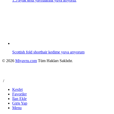
1.5 aylık kedi yavrularına yuva arıyoruz
Scottish fold shorthair kedime yuva arıyorum
© 2026
Miyavru.com
Tüm Hakları Saklıdır.
/
Keşfet
Favoriler
İlan Ekle
Giriş Yap
Menu