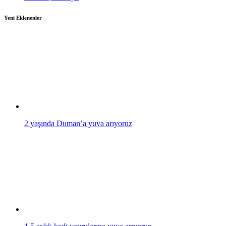
Yeni Eklenenler
2 yaşında Duman’a yuva arıyoruz