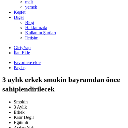
malt
yemek
Keşfet
Diğer
Blog
Hakkımızda
Kullanım Şartları
İletişim
Giriş Yap
İlan Ekle
Favorilere ekle
Paylaş
3 aylık erkek smokin bayramdan önce
sahiplendirilecek
Smokin
3 Aylık
Erkek
Kısır Değil
Eğitimli
Aşıları Yok