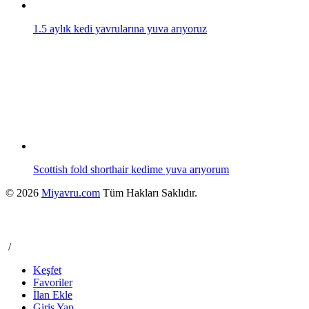
1.5 aylık kedi yavrularına yuva arıyoruz
Scottish fold shorthair kedime yuva arıyorum
© 2026
Miyavru.com
Tüm Hakları Saklıdır.
/
Keşfet
Favoriler
İlan Ekle
Giriş Yap