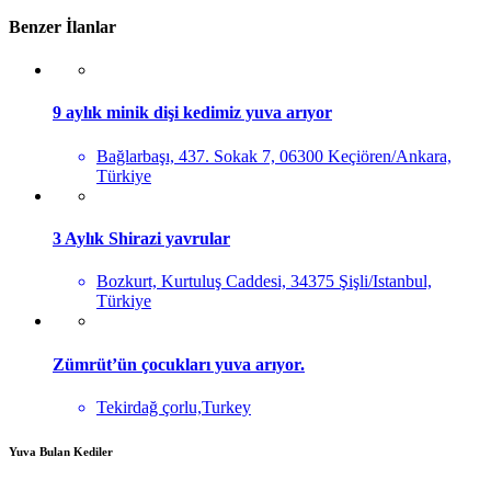
Benzer İlanlar
9 aylık minik dişi kedimiz yuva arıyor
Bağlarbaşı, 437. Sokak 7, 06300 Keçiören/Ankara,
Türkiye
3 Aylık Shirazi yavrular
Bozkurt, Kurtuluş Caddesi, 34375 Şişli/Istanbul,
Türkiye
Zümrüt’ün çocukları yuva arıyor.
Tekirdağ çorlu,Turkey
Yuva Bulan Kediler