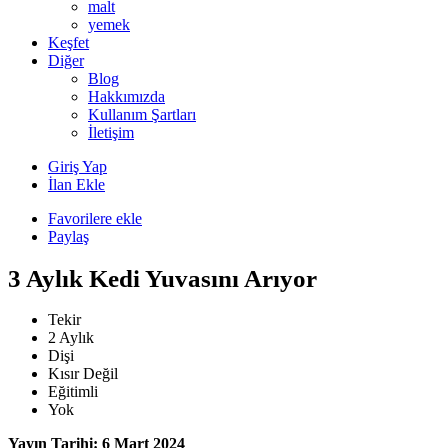
malt
yemek
Keşfet
Diğer
Blog
Hakkımızda
Kullanım Şartları
İletişim
Giriş Yap
İlan Ekle
Favorilere ekle
Paylaş
3 Aylık Kedi Yuvasını Arıyor
Tekir
2 Aylık
Dişi
Kısır Değil
Eğitimli
Yok
Yayın Tarihi: 6 Mart 2024