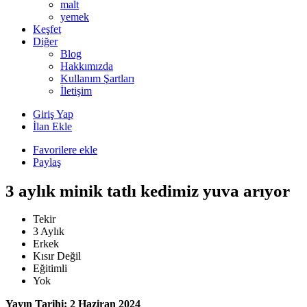
malt
yemek
Keşfet
Diğer
Blog
Hakkımızda
Kullanım Şartları
İletişim
Giriş Yap
İlan Ekle
Favorilere ekle
Paylaş
3 aylık minik tatlı kedimiz yuva arıyor
Tekir
3 Aylık
Erkek
Kısır Değil
Eğitimli
Yok
Yayın Tarihi: 2 Haziran 2024