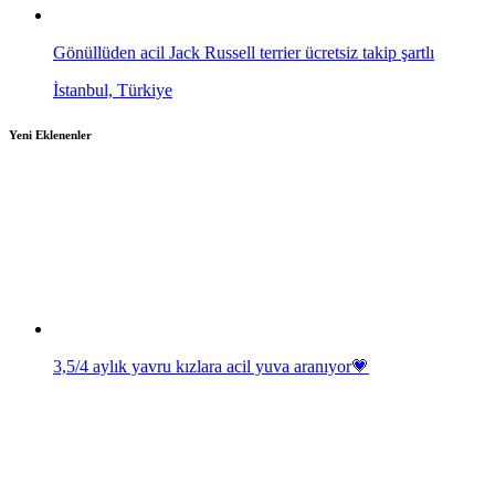
Gönüllüden acil Jack Russell terrier ücretsiz takip şartlı
İstanbul, Türkiye
Yeni Eklenenler
3,5/4 aylık yavru kızlara acil yuva aranıyor💗