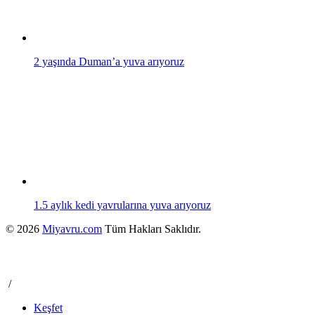
2 yaşında Duman’a yuva arıyoruz
1.5 aylık kedi yavrularına yuva arıyoruz
© 2026
Miyavru.com
Tüm Hakları Saklıdır.
/
Keşfet