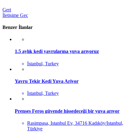
Geri
İletişime Geç
Benzer İlanlar
1.5 aylık kedi yavrularına yuva arıyoruz
İstanbul, Turkey
Yavru Tekir Kedi Yuva Ariyor
İstanbul, Turkey
Prenses Feroş güvende hissedeceği bir yuva arıyor
Rasimpaşa, Istanbul Ev, 34716 Kadıköy/Istanbul,
Türkiye