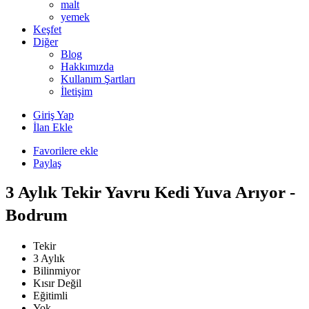
malt
yemek
Keşfet
Diğer
Blog
Hakkımızda
Kullanım Şartları
İletişim
Giriş Yap
İlan Ekle
Favorilere ekle
Paylaş
3 Aylık Tekir Yavru Kedi Yuva Arıyor -
Bodrum
Tekir
3 Aylık
Bilinmiyor
Kısır Değil
Eğitimli
Yok