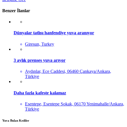
Benzer İlanlar
Dünyalar tatlısı hanfendiye yuva aranıyor
Giresun, Turkey
3 aylık prenses yuva arıyor
Aydınlar, Ece Caddesi, 06460 Çankaya/Ankara,
Türkiye
Daha fazla kafeste kalamaz
Esentepe, Esentepe Sokak, 06170 Yenimahalle/Ankara,
Türkiye
Yuva Bulan Kediler