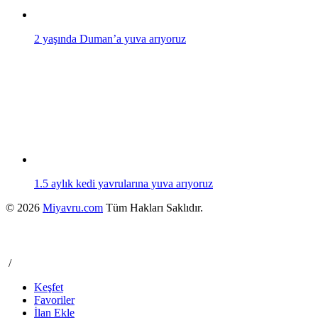
2 yaşında Duman’a yuva arıyoruz
1.5 aylık kedi yavrularına yuva arıyoruz
© 2026
Miyavru.com
Tüm Hakları Saklıdır.
/
Keşfet
Favoriler
İlan Ekle