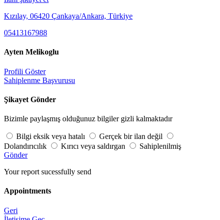
Kızılay, 06420 Çankaya/Ankara, Türkiye
05413167988
Ayten Melikoglu
Profili Göster
Sahiplenme Başvurusu
Şikayet Gönder
Bizimle paylaşmış olduğunuz bilgiler gizli kalmaktadır
Bilgi eksik veya hatalı
Gerçek bir ilan değil
Dolandırıcılık
Kırıcı veya saldırgan
Sahiplenilmiş
Gönder
Your report sucessfully send
Appointments
Geri
İletişime Geç