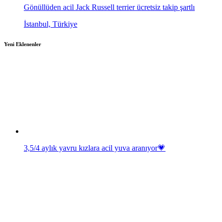
Gönüllüden acil Jack Russell terrier ücretsiz takip şartlı
İstanbul, Türkiye
Yeni Eklenenler
3,5/4 aylık yavru kızlara acil yuva aranıyor💗