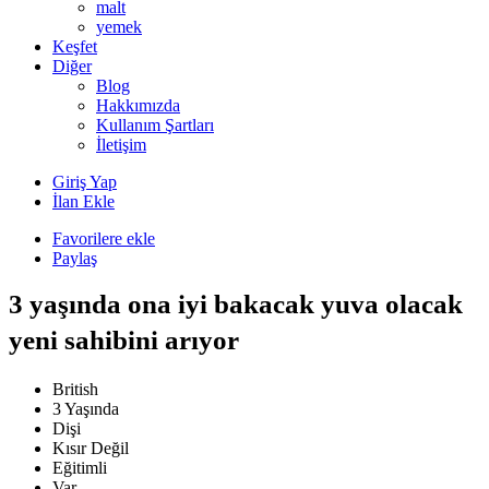
malt
yemek
Keşfet
Diğer
Blog
Hakkımızda
Kullanım Şartları
İletişim
Giriş Yap
İlan Ekle
Favorilere ekle
Paylaş
3 yaşında ona iyi bakacak yuva olacak
yeni sahibini arıyor
British
3 Yaşında
Dişi
Kısır Değil
Eğitimli
Var