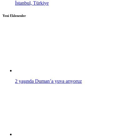
İstanbul, Türkiye
Yeni Eklenenler
2 yaşında Duman’a yuva arıyoruz