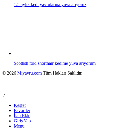
1.5 aylık kedi yavrularına yuva arıyoruz
Scottish fold shorthair kedime yuva arıyorum
© 2026
Miyavru.com
Tüm Hakları Saklıdır.
/
Keşfet
Favoriler
İlan Ekle
Giriş Yap
Menu