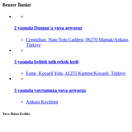
Benzer İlanlar
2 yaşında Duman’a yuva arıyoruz
Cengizhan, Nato Yolu Caddesi, 06270 Mamak/Ankara,
Türkiye
3 yaşında british tatlı erkek kedi
Esme, Kocaeli̇ Yolu, 41255 Kartepe/Kocaeli, Türkiye
3 yaşında yavrumuza yuva arıyoruz
Ankara Keçiören
Yuva Bulan Kediler