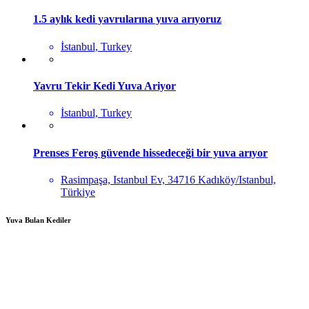
1.5 aylık kedi yavrularına yuva arıyoruz
İstanbul, Turkey
Yavru Tekir Kedi Yuva Ariyor
İstanbul, Turkey
Prenses Feroş güvende hissedeceği bir yuva arıyor
Rasimpaşa, Istanbul Ev, 34716 Kadıköy/Istanbul,
Türkiye
Yuva Bulan Kediler