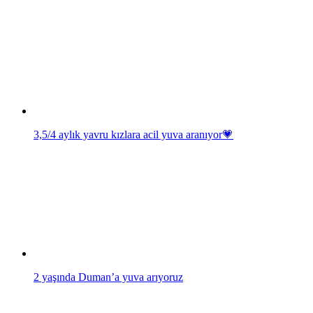
3,5/4 aylık yavru kızlara acil yuva aranıyor💗
2 yaşında Duman’a yuva arıyoruz