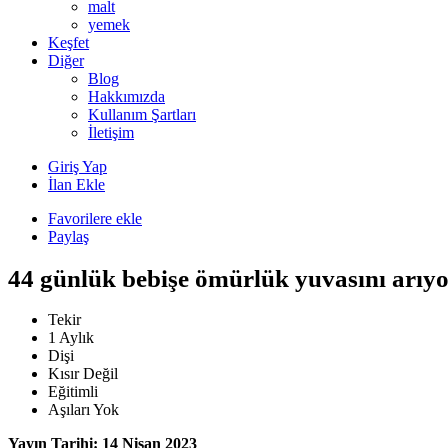
malt
yemek
Keşfet
Diğer
Blog
Hakkımızda
Kullanım Şartları
İletişim
Giriş Yap
İlan Ekle
Favorilere ekle
Paylaş
44 günlük bebişe ömürlük yuvasını arı
Tekir
1 Aylık
Dişi
Kısır Değil
Eğitimli
Aşıları Yok
Yayın Tarihi: 14 Nisan 2023