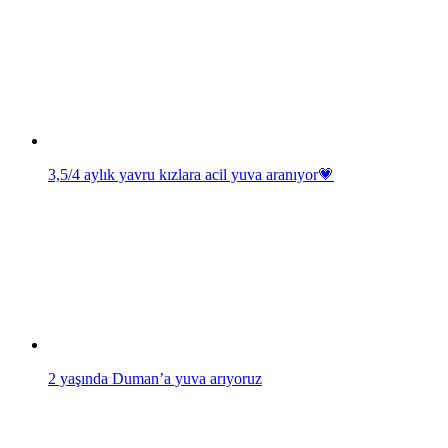
3,5/4 aylık yavru kızlara acil yuva aranıyor💗
2 yaşında Duman’a yuva arıyoruz