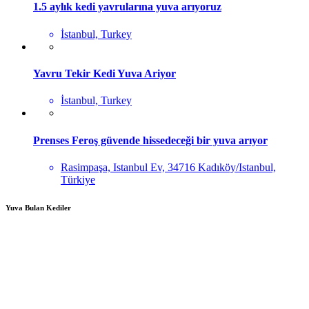
1.5 aylık kedi yavrularına yuva arıyoruz
İstanbul, Turkey
Yavru Tekir Kedi Yuva Ariyor
İstanbul, Turkey
Prenses Feroş güvende hissedeceği bir yuva arıyor
Rasimpaşa, Istanbul Ev, 34716 Kadıköy/Istanbul,
Türkiye
Yuva Bulan Kediler