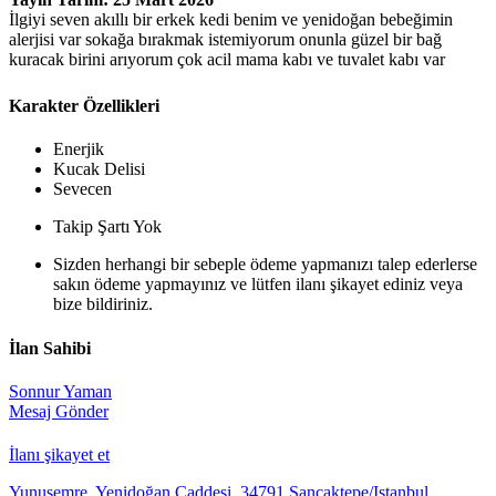
İlgiyi seven akıllı bir erkek kedi benim ve yenidoğan bebeğimin
alerjisi var sokağa bırakmak istemiyorum onunla güzel bir bağ
kuracak birini arıyorum çok acil mama kabı ve tuvalet kabı var
Karakter Özellikleri
Enerjik
Kucak Delisi
Sevecen
Takip Şartı Yok
Sizden herhangi bir sebeple ödeme yapmanızı talep ederlerse
sakın ödeme yapmayınız ve lütfen ilanı şikayet ediniz veya
bize bildiriniz.
İlan Sahibi
Sonnur Yaman
Mesaj Gönder
İlanı şikayet et
Yunusemre, Yenidoğan Caddesi, 34791 Sancaktepe/Istanbul,