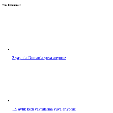
Yeni Eklenenler
2 yaşında Duman’a yuva arıyoruz
1.5 aylık kedi yavrularına yuva arıyoruz