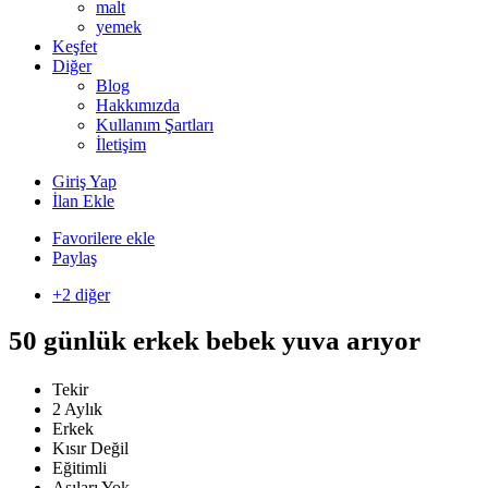
malt
yemek
Keşfet
Diğer
Blog
Hakkımızda
Kullanım Şartları
İletişim
Giriş Yap
İlan Ekle
Favorilere ekle
Paylaş
+2 diğer
50 günlük erkek bebek yuva arıyor
Tekir
2 Aylık
Erkek
Kısır Değil
Eğitimli
Aşıları Yok