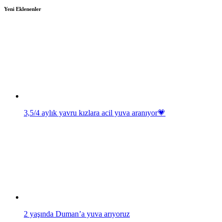
Yeni Eklenenler
3,5/4 aylık yavru kızlara acil yuva aranıyor💗
2 yaşında Duman’a yuva arıyoruz