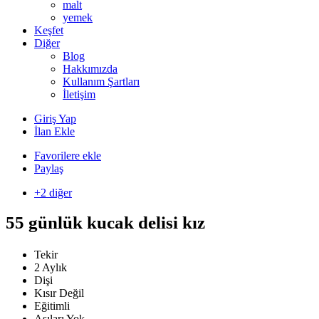
malt
yemek
Keşfet
Diğer
Blog
Hakkımızda
Kullanım Şartları
İletişim
Giriş Yap
İlan Ekle
Favorilere ekle
Paylaş
+2 diğer
55 günlük kucak delisi kız
Tekir
2 Aylık
Dişi
Kısır Değil
Eğitimli
Aşıları Yok