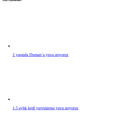
Yeni Eklenenler
2 yaşında Duman’a yuva arıyoruz
1.5 aylık kedi yavrularına yuva arıyoruz