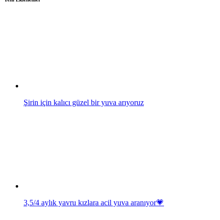
Şirin için kalıcı güzel bir yuva arıyoruz
3,5/4 aylık yavru kızlara acil yuva aranıyor💗