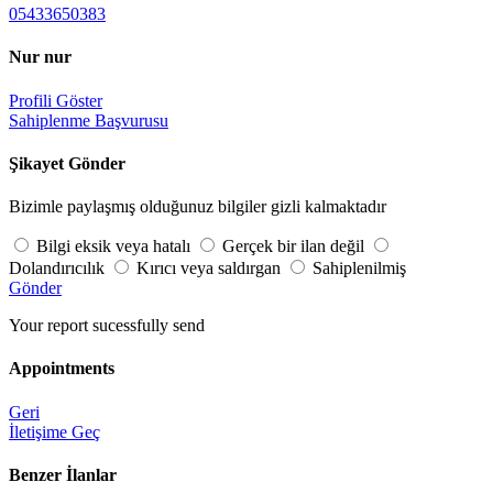
05433650383
Nur nur
Profili Göster
Sahiplenme Başvurusu
Şikayet Gönder
Bizimle paylaşmış olduğunuz bilgiler gizli kalmaktadır
Bilgi eksik veya hatalı
Gerçek bir ilan değil
Dolandırıcılık
Kırıcı veya saldırgan
Sahiplenilmiş
Gönder
Your report sucessfully send
Appointments
Geri
İletişime Geç
Benzer İlanlar