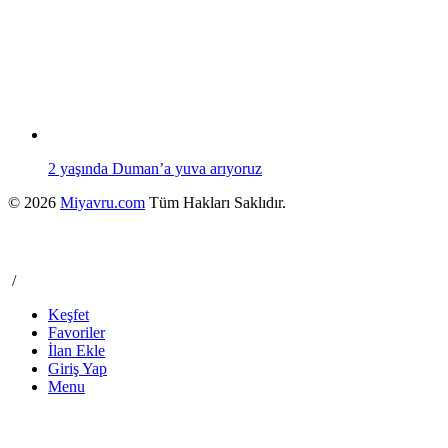
2 yaşında Duman’a yuva arıyoruz
© 2026
Miyavru.com
Tüm Hakları Saklıdır.
/
Keşfet
Favoriler
İlan Ekle
Giriş Yap
Menu