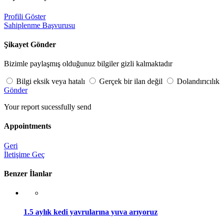
Profili Göster
Sahiplenme Başvurusu
Şikayet Gönder
Bizimle paylaşmış olduğunuz bilgiler gizli kalmaktadır
Bilgi eksik veya hatalı
Gerçek bir ilan değil
Dolandırıcılık
Gönder
Your report sucessfully send
Appointments
Geri
İletişime Geç
Benzer İlanlar
1.5 aylık kedi yavrularına yuva arıyoruz