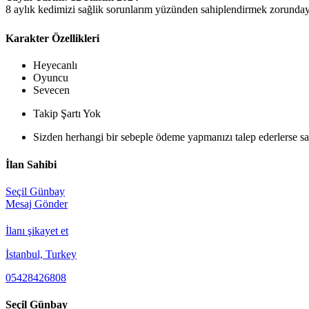
8 aylık kedimizi sağlik sorunlarım yüzünden sahiplendirmek zorunda
Karakter Özellikleri
Heyecanlı
Oyuncu
Sevecen
Takip Şartı Yok
Sizden herhangi bir sebeple ödeme yapmanızı talep ederlerse sak
İlan Sahibi
Seçil Günbay
Mesaj Gönder
İlanı şikayet et
İstanbul, Turkey
05428426808
Seçil Günbay