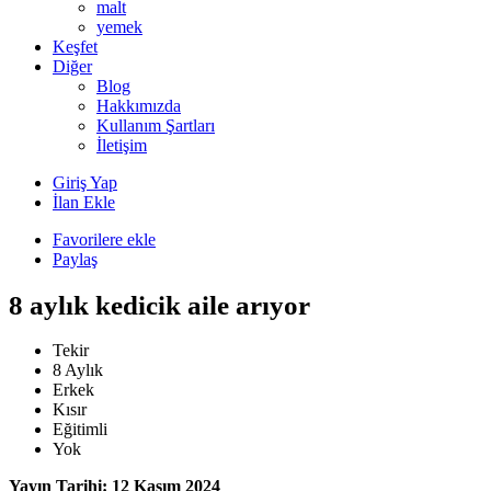
malt
yemek
Keşfet
Diğer
Blog
Hakkımızda
Kullanım Şartları
İletişim
Giriş Yap
İlan Ekle
Favorilere ekle
Paylaş
8 aylık kedicik aile arıyor
Tekir
8 Aylık
Erkek
Kısır
Eğitimli
Yok
Yayın Tarihi: 12 Kasım 2024