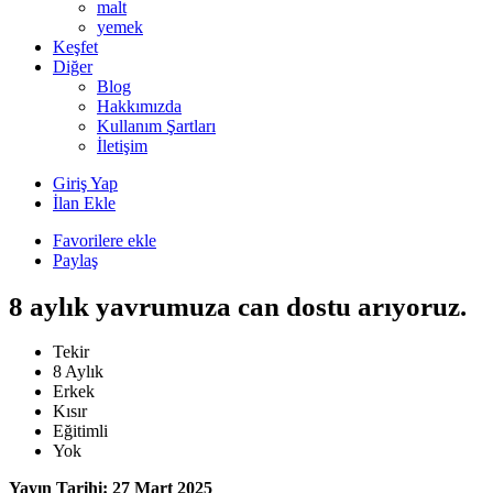
malt
yemek
Keşfet
Diğer
Blog
Hakkımızda
Kullanım Şartları
İletişim
Giriş Yap
İlan Ekle
Favorilere ekle
Paylaş
8 aylık yavrumuza can dostu arıyoruz.
Tekir
8 Aylık
Erkek
Kısır
Eğitimli
Yok
Yayın Tarihi: 27 Mart 2025