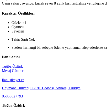
Cana yakın , oyuncu, kucak sever 8 aylık kısırlaştırılmış ve iyileşm
Karakter Özellikleri
Gözlemci
Oyuncu
Sevecen
Takip Şartı Yok
Sizden herhangi bir sebeple ödeme yapmanızı talep ederlerse sak
İlan Sahibi
Tuğba Öztürk
Mesaj Gönder
İlanı şikayet et
Haymana Bulvarı, 06830, Gölbasi, Ankara, Türkiye
05053827793
Tuğba Öztürk