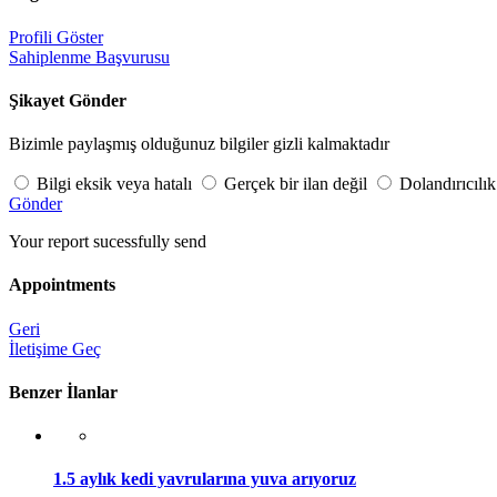
Profili Göster
Sahiplenme Başvurusu
Şikayet Gönder
Bizimle paylaşmış olduğunuz bilgiler gizli kalmaktadır
Bilgi eksik veya hatalı
Gerçek bir ilan değil
Dolandırıcılık
Gönder
Your report sucessfully send
Appointments
Geri
İletişime Geç
Benzer İlanlar
1.5 aylık kedi yavrularına yuva arıyoruz