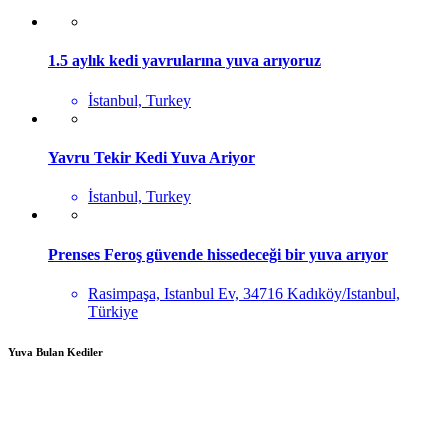
1.5 aylık kedi yavrularına yuva arıyoruz
İstanbul, Turkey
Yavru Tekir Kedi Yuva Ariyor
İstanbul, Turkey
Prenses Feroş güvende hissedeceği bir yuva arıyor
Rasimpaşa, Istanbul Ev, 34716 Kadıköy/Istanbul,
Türkiye
Yuva Bulan Kediler