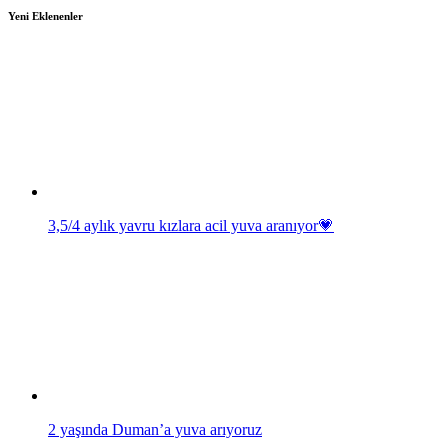
Yeni Eklenenler
3,5/4 aylık yavru kızlara acil yuva aranıyor💗
2 yaşında Duman’a yuva arıyoruz