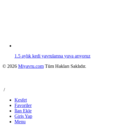
1.5 aylık kedi yavrularına yuva arıyoruz
© 2026
Miyavru.com
Tüm Hakları Saklıdır.
/
Keşfet
Favoriler
İlan Ekle
Giriş Yap
Menu