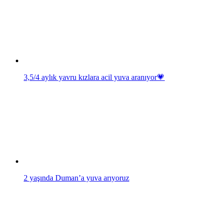
3,5/4 aylık yavru kızlara acil yuva aranıyor💗
2 yaşında Duman’a yuva arıyoruz