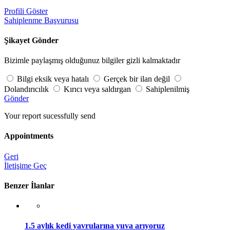
Profili Göster
Sahiplenme Başvurusu
Şikayet Gönder
Bizimle paylaşmış olduğunuz bilgiler gizli kalmaktadır
Bilgi eksik veya hatalı
Gerçek bir ilan değil
Dolandırıcılık
Kırıcı veya saldırgan
Sahiplenilmiş
Gönder
Your report sucessfully send
Appointments
Geri
İletişime Geç
Benzer İlanlar
1.5 aylık kedi yavrularına yuva arıyoruz