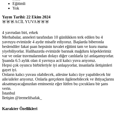
Eğitimli
Yok
Yayın Tarihi: 22 Ekim 2024
🚨🚨🚨ACİL YUVA🚨🚨🚨
4 yavrudan biri, erkek
Merhabalar, anneleri tarafından 10 günlükken terk edilen bu 4
yavruyu evimizde 4 aydır misafir ediyoruz. Başlarda biberonla
beslendiler fakat şuan hepsinin tuvalet eğitimi tam ve kuru mama
yiyebiliyorlar. Halihazırda evimizde barınak mağduru köpeklerimiz
var ve onlar travmalarından dolayı diğer canlılarla iyi anlaşamıyorlar.
Şuanda 6.5 aylık olan 4 yavruya acil kalıcı yuva arıyoruz.
Hepsi çok oyuncu birbirleriyle iyi anlaşıyorlar, insanlarla iletişimleri
gayet iyi.
Onların kalıcı yuvası olabilecek, ailesine kalıcı üye yapabilecek bir
aile/aileler arıyoruz. Onlarla gerçekten ilgilenebilecek ve ihtiyaçlarını
aksatmayacağınızdan eminseniz eğer lütfen bu çocuklara bir şans
verin.
İstanbul
İletişim @iremelifsafak_
Karakter Özellikleri