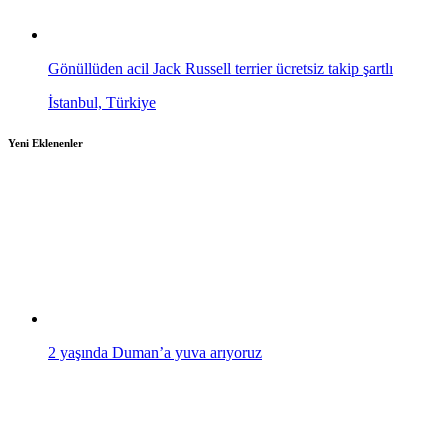
Gönüllüden acil Jack Russell terrier ücretsiz takip şartlı
İstanbul, Türkiye
Yeni Eklenenler
2 yaşında Duman’a yuva arıyoruz