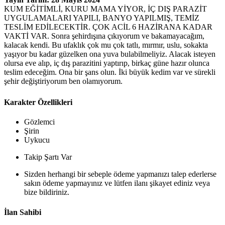
KUM EĞİTİMLİ, KURU MAMA YİYOR, İÇ DIŞ PARAZİT
UYGULAMALARI YAPILI, BANYO YAPILMIŞ, TEMİZ
TESLİM EDİLECEKTİR. ÇOK ACİL 6 HAZİRANA KADAR
VAKTİ VAR. Sonra şehirdışına çıkıyorum ve bakamayacağım,
kalacak kendi. Bu ufaklık çok mu çok tatlı, mırmır, uslu, sokakta
yaşıyor bu kadar güzelken ona yuva bulabilmeliyiz. Alacak isteyen
olursa eve alıp, iç dış parazitini yaptırıp, birkaç güne hazır olunca
teslim edeceğim. Ona bir şans olun. İki büyük kedim var ve sürekli
şehir değiştiriyorum ben olamıyorum.
Karakter Özellikleri
Gözlemci
Şirin
Uykucu
Takip Şartı Var
Sizden herhangi bir sebeple ödeme yapmanızı talep ederlerse
sakın ödeme yapmayınız ve lütfen ilanı şikayet ediniz veya
bize bildiriniz.
İlan Sahibi