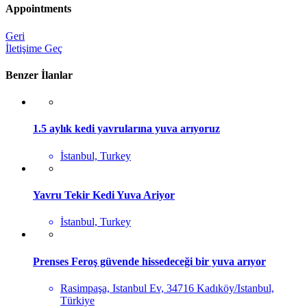
Appointments
Geri
İletişime Geç
Benzer İlanlar
1.5 aylık kedi yavrularına yuva arıyoruz
İstanbul, Turkey
Yavru Tekir Kedi Yuva Ariyor
İstanbul, Turkey
Prenses Feroş güvende hissedeceği bir yuva arıyor
Rasimpaşa, Istanbul Ev, 34716 Kadıköy/Istanbul,
Türkiye