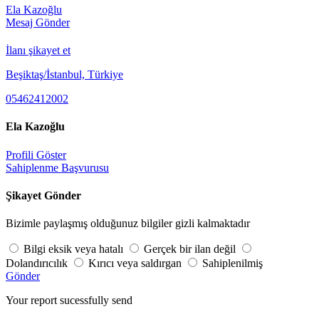
Ela Kazoğlu
Mesaj Gönder
İlanı şikayet et
Beşiktaş/İstanbul, Türkiye
05462412002
Ela Kazoğlu
Profili Göster
Sahiplenme Başvurusu
Şikayet Gönder
Bizimle paylaşmış olduğunuz bilgiler gizli kalmaktadır
Bilgi eksik veya hatalı
Gerçek bir ilan değil
Dolandırıcılık
Kırıcı veya saldırgan
Sahiplenilmiş
Gönder
Your report sucessfully send