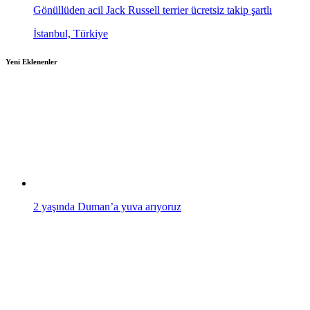
Gönüllüden acil Jack Russell terrier ücretsiz takip şartlı
İstanbul, Türkiye
Yeni Eklenenler
2 yaşında Duman’a yuva arıyoruz