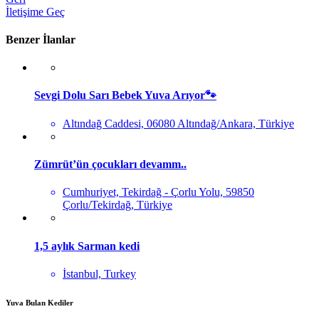
İletişime Geç
Benzer İlanlar
Sevgi Dolu Sarı Bebek Yuva Arıyor🐾
Altındağ Caddesi, 06080 Altındağ/Ankara, Türkiye
Zümrüt’ün çocukları devamm..
Cumhuriyet, Tekirdağ - Çorlu Yolu, 59850
Çorlu/Tekirdağ, Türkiye
1,5 aylık Sarman kedi
İstanbul, Turkey
Yuva Bulan Kediler