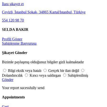
İlanı şikayet et
Cevizli, İstanbul Sokak, 34865 Kartal/Istanbul, Türkiye
554 120 98 70
SELDA BAKIR
Profili Göster
Sahiplenme Başvurusu
Şikayet Gönder
Bizimle paylaşmış olduğunuz bilgiler gizli kalmaktadır
Bilgi eksik veya hatalı
Gerçek bir ilan değil
Dolandırıcılık
Kırıcı veya saldırgan
Sahiplenilmiş
Gönder
Your report sucessfully send
Appointments
Geri