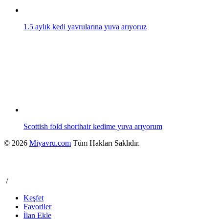
1.5 aylık kedi yavrularına yuva arıyoruz
Scottish fold shorthair kedime yuva arıyorum
© 2026
Miyavru.com
Tüm Hakları Saklıdır.
/
Keşfet
Favoriler
İlan Ekle