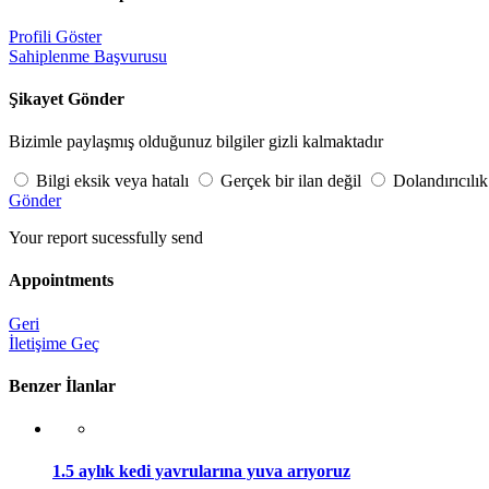
Profili Göster
Sahiplenme Başvurusu
Şikayet Gönder
Bizimle paylaşmış olduğunuz bilgiler gizli kalmaktadır
Bilgi eksik veya hatalı
Gerçek bir ilan değil
Dolandırıcılık
Gönder
Your report sucessfully send
Appointments
Geri
İletişime Geç
Benzer İlanlar
1.5 aylık kedi yavrularına yuva arıyoruz