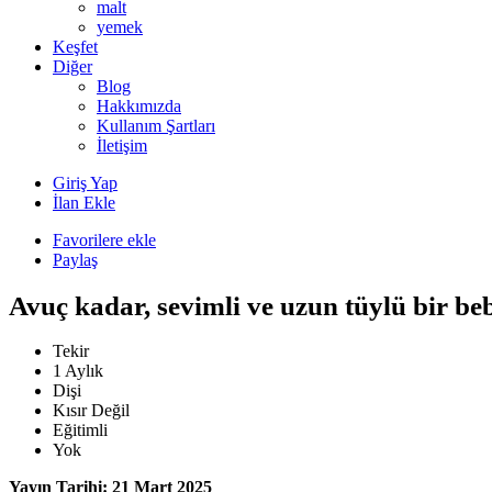
malt
yemek
Keşfet
Diğer
Blog
Hakkımızda
Kullanım Şartları
İletişim
Giriş Yap
İlan Ekle
Favorilere ekle
Paylaş
Avuç kadar, sevimli ve uzun tüylü bir be
Tekir
1 Aylık
Dişi
Kısır Değil
Eğitimli
Yok
Yayın Tarihi: 21 Mart 2025