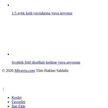
1.5 aylık kedi yavrularına yuva arıyoruz
Scottish fold shorthair kedime yuva arıyorum
© 2026
Miyavru.com
Tüm Hakları Saklıdır.
/
Keşfet
Favoriler
İlan Ekle