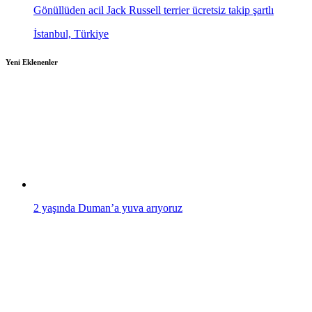
Gönüllüden acil Jack Russell terrier ücretsiz takip şartlı
İstanbul, Türkiye
Yeni Eklenenler
2 yaşında Duman’a yuva arıyoruz