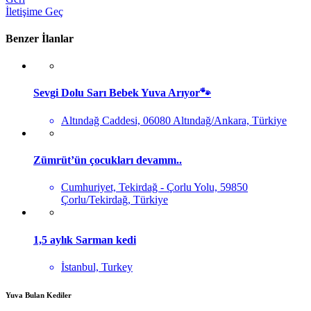
İletişime Geç
Benzer İlanlar
Sevgi Dolu Sarı Bebek Yuva Arıyor🐾
Altındağ Caddesi, 06080 Altındağ/Ankara, Türkiye
Zümrüt’ün çocukları devamm..
Cumhuriyet, Tekirdağ - Çorlu Yolu, 59850
Çorlu/Tekirdağ, Türkiye
1,5 aylık Sarman kedi
İstanbul, Turkey
Yuva Bulan Kediler