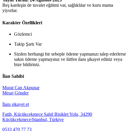
Beş kardeşin de tuvalet eğitimi var, sağlıklılar ve kuru mama
yiyorlar.
Karakter Özellikleri
Gözlemci
Takip Şartı Var
Sizden herhangi bir sebeple ödeme yapmanızı talep ederlerse
sakın ödeme yapmayınız ve lütfen ilanı şikayet ediniz veya
bize bildiriniz.
İlan Sahibi
Murat Can Akpunar
Mesaj Gönder
İlanı şikayet et
Fatih, Küçükçekmece Sahil Bisiklet Yolu, 34290
Küçükçekmece/Istanbul, Türkiye
0533 470 77 73