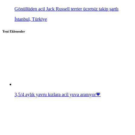
Gönüllüden acil Jack Russell terrier ücretsiz takip şartlı
İstanbul, Türkiye
Yeni Eklenenler
3,5/4 aylık yavru kızlara acil yuva aranıyor💗