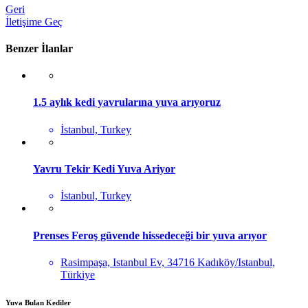
Geri
İletişime Geç
Benzer İlanlar
1.5 aylık kedi yavrularına yuva arıyoruz
İstanbul, Turkey
Yavru Tekir Kedi Yuva Ariyor
İstanbul, Turkey
Prenses Feroş güvende hissedeceği bir yuva arıyor
Rasimpaşa, Istanbul Ev, 34716 Kadıköy/Istanbul,
Türkiye
Yuva Bulan Kediler