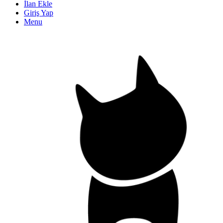
İlan Ekle
Giriş Yap
Menu