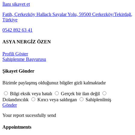
İlanı şikayet et
Fatih, Çerkezköy Hallaçlı Sayalar Yolu, 59500 Çerkezköy/Tekirdağ,
Türkiye
0542 892 63 41
ASYA NERGİZ ÖZEN
Profili Göster
Sahiplenme Başvurusu
Şikayet Gönder
Bizimle paylaşmış olduğunuz bilgiler gizli kalmaktadır
Bilgi eksik veya hatalı
Gerçek bir ilan değil
Dolandırıcılık
Kırıcı veya saldırgan
Sahiplenilmiş
Gönder
Your report sucessfully send
Appointments