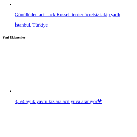
Gönüllüden acil Jack Russell terrier ücretsiz takip şartlı
İstanbul, Türkiye
Yeni Eklenenler
3,5/4 aylık yavru kızlara acil yuva aranıyor💗