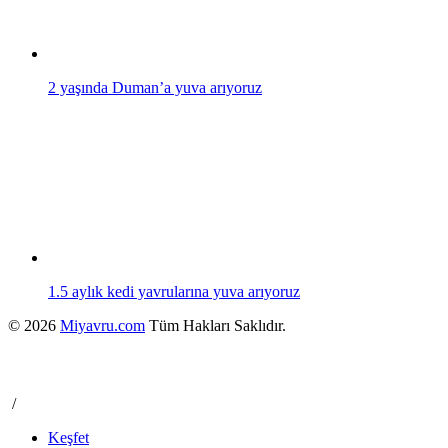
2 yaşında Duman’a yuva arıyoruz
1.5 aylık kedi yavrularına yuva arıyoruz
© 2026
Miyavru.com
Tüm Hakları Saklıdır.
/
Keşfet