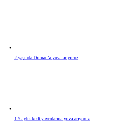
2 yaşında Duman’a yuva arıyoruz
1.5 aylık kedi yavrularına yuva arıyoruz