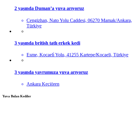
2 yaşında Duman’a yuva arıyoruz
Cengizhan, Nato Yolu Caddesi, 06270 Mamak/Ankara,
Türkiye
3 yaşında british tatlı erkek kedi
Esme, Kocaeli̇ Yolu, 41255 Kartepe/Kocaeli, Türkiye
3 yaşında yavrumuza yuva arıyoruz
Ankara Keçiören
Yuva Bulan Kediler