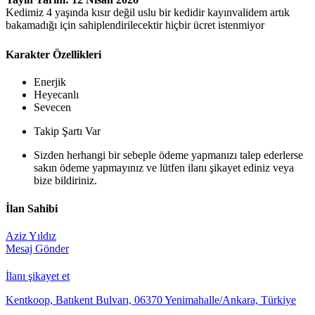
Kedimiz 4 yaşında kısır değil uslu bir kedidir kayınvalidem artık
bakamadığı için sahiplendirilecektir hiçbir ücret istenmiyor
Karakter Özellikleri
Enerjik
Heyecanlı
Sevecen
Takip Şartı Var
Sizden herhangi bir sebeple ödeme yapmanızı talep ederlerse
sakın ödeme yapmayınız ve lütfen ilanı şikayet ediniz veya
bize bildiriniz.
İlan Sahibi
Aziz Yıldız
Mesaj Gönder
İlanı şikayet et
Kentkoop, Batıkent Bulvarı, 06370 Yenimahalle/Ankara, Türkiye