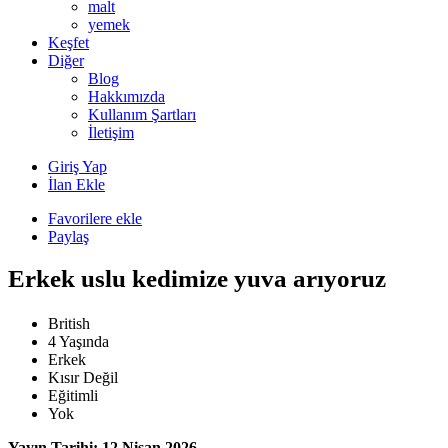
malt
yemek
Keşfet
Diğer
Blog
Hakkımızda
Kullanım Şartları
İletişim
Giriş Yap
İlan Ekle
Favorilere ekle
Paylaş
Erkek uslu kedimize yuva arıyoruz
British
4 Yaşında
Erkek
Kısır Değil
Eğitimli
Yok
Yayın Tarihi: 12 Nisan 2026