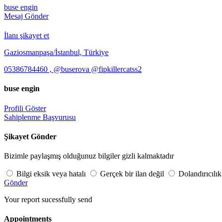
buse engin
Mesaj Gönder
İlanı şikayet et
Gaziosmanpaşa/İstanbul, Türkiye
05386784460 , @buserova @fipkillercatss2
buse engin
Profili Göster
Sahiplenme Başvurusu
Şikayet Gönder
Bizimle paylaşmış olduğunuz bilgiler gizli kalmaktadır
Bilgi eksik veya hatalı
Gerçek bir ilan değil
Dolandırıcılık
Gönder
Your report sucessfully send
Appointments