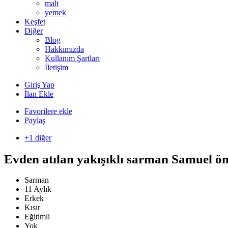
malt
yemek
Keşfet
Diğer
Blog
Hakkımızda
Kullanım Şartları
İletişim
Giriş Yap
İlan Ekle
Favorilere ekle
Paylaş
+1 diğer
Evden atılan yakışıklı sarman Samuel ö
Sarman
11 Aylık
Erkek
Kısır
Eğitimli
Yok