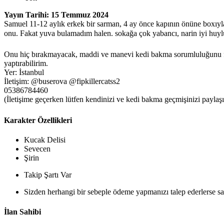
Yayın Tarihi: 15 Temmuz 2024
Samuel 11-12 aylık erkek bir sarman, 4 ay önce kapının önüne boxıyla b
onu. Fakat yuva bulamadım halen. sokağa çok yabancı, narin iyi huyl
Onu hiç bırakmayacak, maddi ve manevi kedi bakma sorumluluğunu farkı
yaptırabilirim.
Yer: İstanbul
İletişim: @buserova @fipkillercatss2
05386784460
(İletişime geçerken lütfen kendinizi ve kedi bakma geçmişinizi paylaşı
Karakter Özellikleri
Kucak Delisi
Sevecen
Şirin
Takip Şartı Var
Sizden herhangi bir sebeple ödeme yapmanızı talep ederlerse sak
İlan Sahibi