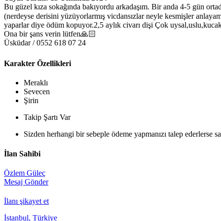
Bu güzel kıza sokağında bakıyordu arkadaşım. Bir anda 4-5 gün ortada
(nerdeyse derisini yüzüyorlarmış vicdansızlar neyle kesmişler anlaya
yaparlar diye ödüm kopuyor.2,5 aylık civarı dişi Çok uysal,uslu,kucak 
Ona bir şans verin lütfen🙏🏻
Üsküdar / 0552 618 07 24
Karakter Özellikleri
Meraklı
Sevecen
Şirin
Takip Şartı Var
Sizden herhangi bir sebeple ödeme yapmanızı talep ederlerse sak
İlan Sahibi
Özlem Güleç
Mesaj Gönder
İlanı şikayet et
İstanbul, Türkiye