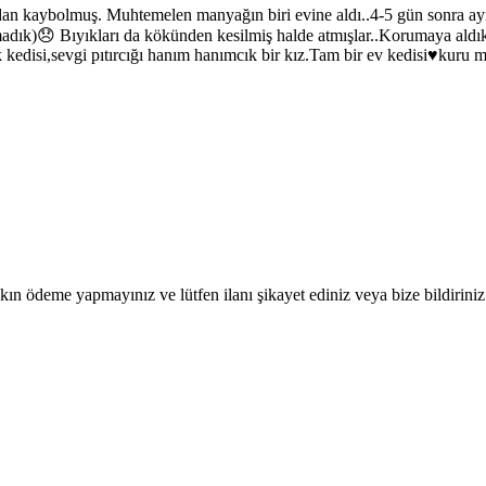
n kaybolmuş. Muhtemelen manyağın biri evine aldı..4-5 gün sonra aynı y
madık)😞 Bıyıkları da kökünden kesilmiş halde atmışlar..Korumaya aldık
kedisi,sevgi pıtırcığı hanım hanımcık bir kız.Tam bir ev kedisi♥️kuru m
ın ödeme yapmayınız ve lütfen ilanı şikayet ediniz veya bize bildiriniz