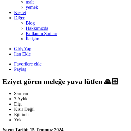
malt
yemek
Keşfet
Diğer
Blog
Hakkımızda
Kullanım Şartları
İletişim
Giriş Yap
İlan Ekle
Favorilere ekle
Paylaş
Eziyet gören meleğe yuva lütfen 🙏🏻
Sarman
3 Aylık
Dişi
Kısır Değil
Eğitimli
Yok
Yayın Tarihi: 15 Temmuz 2024