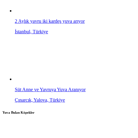
2 Aylık yavru iki kardeş yuva arıyor
İstanbul, Türkiye
Süt Anne ve Yavruya Yuva Aranıyor
Çınarcık, Yalova, Türkiye
Yuva Bulan Köpekler