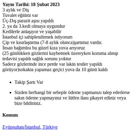
Yayın Tarihi: 18 Şubat 2023
3 aylık ve Diş
Tuvalet eğitimi var
Üç-Dış parazit aşısı yapıldı
2. ya da 3.kedi olmaya uygundur
Kedilerle anlaşıyor ve yaşabilir
İstanbul içi sahiplendirmek istiyorum
Çip ve kısırlaştırma (7-8 aylık olunca)şartımız vardır.
İnsan bağımlısı bu güzel kıza yuva arıyoruz
(25 günlükken gözlerini kaybetmek üzereyken koruma alınıp
tedavisi yapıldı sağlık sorunu yoktur
Sadece gözlerinde ince perde var lakin testler yapıldı
görüyor)sokakta yapamaz geçici yuva da 10 günü kaldı
Takip Şartı Var
Sizden herhangi bir sebeple ödeme yapmanızı talep ederlerse
sakın ödeme yapmayınız ve lütfen ilanı şikayet ediniz veya
bize bildiriniz.
Konum
Eyüpsultan/İstanbul, Türkiye