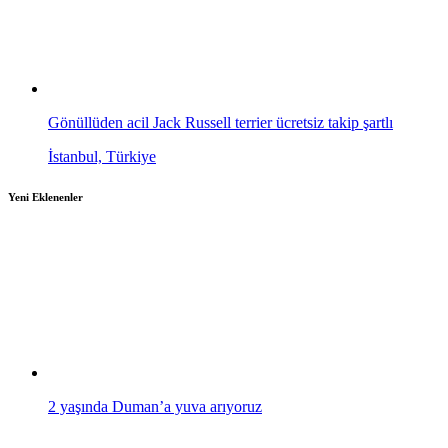
Gönüllüden acil Jack Russell terrier ücretsiz takip şartlı
İstanbul, Türkiye
Yeni Eklenenler
2 yaşında Duman’a yuva arıyoruz